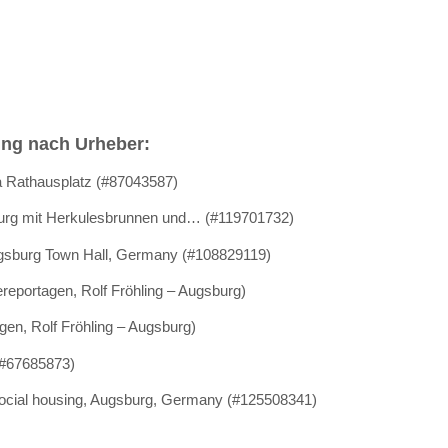
ung nach Urheber:
 Rathausplatz (#87043587)
urg mit Herkulesbrunnen und… (#119701732)
ugsburg Town Hall, Germany (#108829119)
ereportagen, Rolf Fröhling – Augsburg)
gen, Rolf Fröhling – Augsburg)
#67685873)
 social housing, Augsburg, Germany (#125508341)